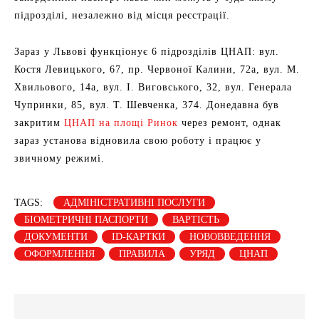
підрозділі, незалежно від місця реєстрації.
Зараз у Львові функціонує 6 підрозділів ЦНАП: вул.
Костя Левицького, 67, пр. Червоної Калини, 72а, вул. М.
Хвильового, 14а, вул. І. Виговського, 32, вул. Генерала
Чупринки, 85, вул. Т. Шевченка, 374. Донедавна був
закритим
ЦНАП на площі Ринок
через ремонт, однак
зараз установа відновила свою роботу і працює у
звичному режимі.
TAGS:
АДМІНІСТРАТИВНІ ПОСЛУГИ
БІОМЕТРИЧНІ ПАСПОРТИ
ВАРТІСТЬ
ДОКУМЕНТИ
ІD-КАРТКИ
НОВОВВЕДЕННЯ
ОФОРМЛЕННЯ
ПРАВИЛА
УРЯД
ЦНАП