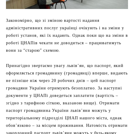
Закономірно, що зі зміною вартості надання
адміністративних послуг українці очікують і на зміни у
роботі установ, які їх надають. Однак поки що на зміни в
роботі ЦНАПів чекати не доводиться – працюватимуть
вони за “старою” схемою.
Принагідно звертаємо увагу львів’ян, що паспорт, який
оформляється громадянину (громадянці) вперше, видають
не пізніше ніж через 20 робочих днів – цей паспорт
громадяни України отримують безоплатно. За наступні
документи у ЦНАПі доведеться заплатити (вартість –
згідно з тарифною сіткою, вказаною вище). Отримати
паспорт громадянина України львів’яни можуть у
територіальному підрозділі ЦНАП нашого міста, однак
обов’язково – за місцем проживання. Натомість отримати
закордонний паспорт львів’яни можуть у будь-якому