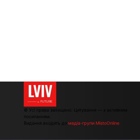
LVIV
———→ FUTURE
© Усі права захищено. Цитування — з активним
посиланням.
Видання входить до
медіа-групи MistoOnline