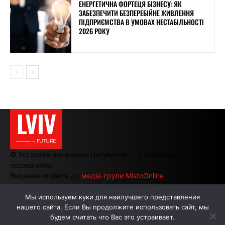
ЕНЕРГЕТИЧНА ФОРТЕЦЯ БІЗНЕСУ: ЯК
ЗАБЕЗПЕЧИТИ БЕЗПЕРЕБІЙНЕ ЖИВЛЕННЯ
ПІДПРИЄМСТВА В УМОВАХ НЕСТАБІЛЬНОСТІ
2026 РОКУ
LVIV
———→ FUTURE
© Усі права захищено. Цитування — з активним
посиланням.
Видання входить до
медіа-групи MistoOnline
Мы используем куки для наилучшего представления
нашего сайта. Если Вы продолжите использовать сайт, мы
АВТОРИ
РЕКЛАМА НА САЙТІ
будем считать что Вас это устраивает.