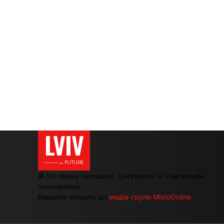
LVIV
———→ FUTURE
© Усі права захищено. Цитування — з активним
посиланням.
Видання входить до
медіа-групи MistoOnline