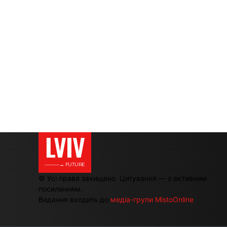
LVIV
———→ FUTURE
© Усі права захищено. Цитування — з активним
посиланням.
Видання входить до
медіа-групи MistoOnline