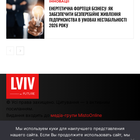
ІННОВАЦІЇ
ЕНЕРГЕТИЧНА ФОРТЕЦЯ БІЗНЕСУ: ЯК
ЗАБЕЗПЕЧИТИ БЕЗПЕРЕБІЙНЕ ЖИВЛЕННЯ
ПІДПРИЄМСТВА В УМОВАХ НЕСТАБІЛЬНОСТІ
2026 РОКУ
LVIV
———→ FUTURE
© Усі права захищено. Цитування — з активним
посиланням.
Видання входить до
медіа-групи MistoOnline
Мы используем куки для наилучшего представления
нашего сайта. Если Вы продолжите использовать сайт, мы
АВТОРИ
РЕКЛАМА НА САЙТІ