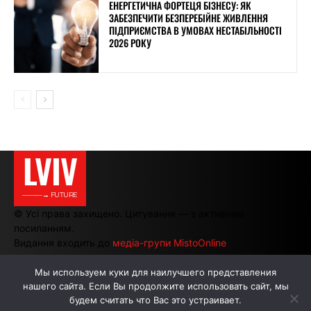
ЕНЕРГЕТИЧНА ФОРТЕЦЯ БІЗНЕСУ: ЯК
ЗАБЕЗПЕЧИТИ БЕЗПЕРЕБІЙНЕ ЖИВЛЕННЯ
ПІДПРИЄМСТВА В УМОВАХ НЕСТАБІЛЬНОСТІ
2026 РОКУ
LVIV
———→ FUTURE
© Усі права захищено. Цитування — з активним
посиланням.
Видання входить до
медіа-групи MistoOnline
Мы используем куки для наилучшего представления
нашего сайта. Если Вы продолжите использовать сайт, мы
АВТОРИ
РЕКЛАМА НА САЙТІ
будем считать что Вас это устраивает.