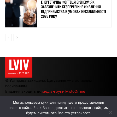
ЕНЕРГЕТИЧНА ФОРТЕЦЯ БІЗНЕСУ: ЯК
ЗАБЕЗПЕЧИТИ БЕЗПЕРЕБІЙНЕ ЖИВЛЕННЯ
ПІДПРИЄМСТВА В УМОВАХ НЕСТАБІЛЬНОСТІ
2026 РОКУ
LVIV
———→ FUTURE
© Усі права захищено. Цитування — з активним
посиланням.
Видання входить до
медіа-групи MistoOnline
Мы используем куки для наилучшего представления
нашего сайта. Если Вы продолжите использовать сайт, мы
АВТОРИ
РЕКЛАМА НА САЙТІ
будем считать что Вас это устраивает.