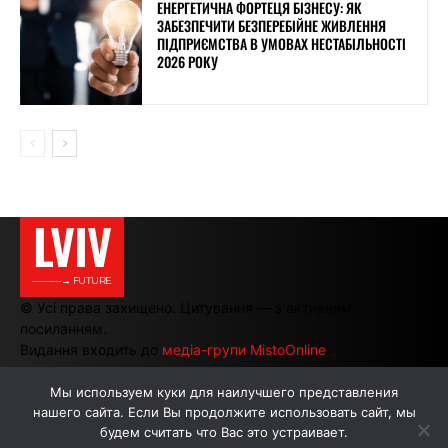
ЕНЕРГЕТИЧНА ФОРТЕЦЯ БІЗНЕСУ: ЯК
ЗАБЕЗПЕЧИТИ БЕЗПЕРЕБІЙНЕ ЖИВЛЕННЯ
ПІДПРИЄМСТВА В УМОВАХ НЕСТАБІЛЬНОСТІ
2026 РОКУ
LVIV
———→ FUTURE
© Усі права захищено. Цитування — з активним
посиланням.
Видання входить до
медіа-групи MistoOnline
Мы используем куки для наилучшего представления
нашего сайта. Если Вы продолжите использовать сайт, мы
АВТОРИ
РЕКЛАМА НА САЙТІ
будем считать что Вас это устраивает.