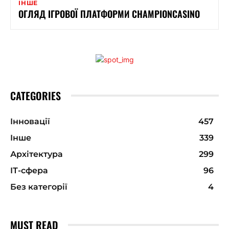
ІНШЕ
ОГЛЯД ІГРОВОЇ ПЛАТФОРМИ CHAMPIONCASINO
CATEGORIES
Інновації
457
Інше
339
Архітектура
299
ІТ-сфера
96
Без категорії
4
MUST READ