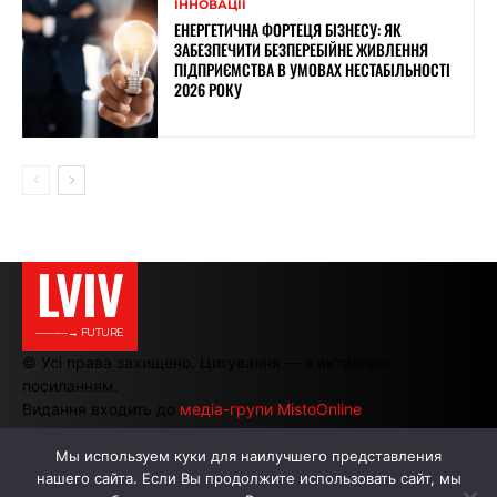
ІННОВАЦІЇ
ЕНЕРГЕТИЧНА ФОРТЕЦЯ БІЗНЕСУ: ЯК
ЗАБЕЗПЕЧИТИ БЕЗПЕРЕБІЙНЕ ЖИВЛЕННЯ
ПІДПРИЄМСТВА В УМОВАХ НЕСТАБІЛЬНОСТІ
2026 РОКУ
LVIV
———→ FUTURE
© Усі права захищено. Цитування — з активним
посиланням.
Видання входить до
медіа-групи MistoOnline
Мы используем куки для наилучшего представления
нашего сайта. Если Вы продолжите использовать сайт, мы
АВТОРИ
РЕКЛАМА НА САЙТІ