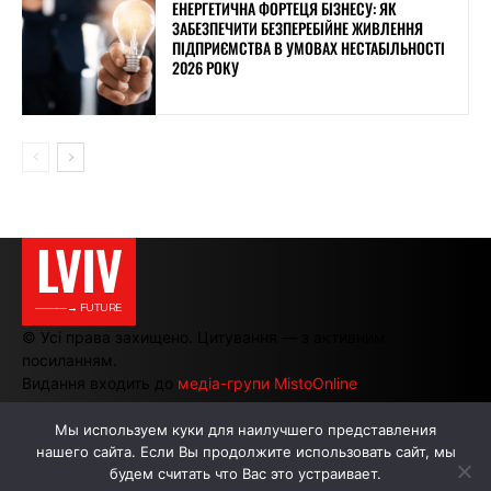
ЕНЕРГЕТИЧНА ФОРТЕЦЯ БІЗНЕСУ: ЯК
ЗАБЕЗПЕЧИТИ БЕЗПЕРЕБІЙНЕ ЖИВЛЕННЯ
ПІДПРИЄМСТВА В УМОВАХ НЕСТАБІЛЬНОСТІ
2026 РОКУ
LVIV
———→ FUTURE
© Усі права захищено. Цитування — з активним
посиланням.
Видання входить до
медіа-групи MistoOnline
Мы используем куки для наилучшего представления
нашего сайта. Если Вы продолжите использовать сайт, мы
АВТОРИ
РЕКЛАМА НА САЙТІ
будем считать что Вас это устраивает.