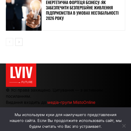
ЕНЕРГЕТИЧНА ФОРТЕЦЯ БІЗНЕСУ: ЯК
ЗАБЕЗПЕЧИТИ БЕЗПЕРЕБІЙНЕ ЖИВЛЕННЯ
ПІДПРИЄМСТВА В УМОВАХ НЕСТАБІЛЬНОСТІ
2026 РОКУ
LVIV
———→ FUTURE
© Усі права захищено. Цитування — з активним
посиланням.
Видання входить до
медіа-групи MistoOnline
Мы используем куки для наилучшего представления
нашего сайта. Если Вы продолжите использовать сайт, мы
АВТОРИ
РЕКЛАМА НА САЙТІ
будем считать что Вас это устраивает.