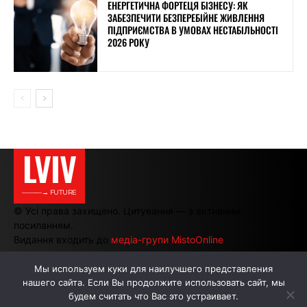
ЕНЕРГЕТИЧНА ФОРТЕЦЯ БІЗНЕСУ: ЯК
ЗАБЕЗПЕЧИТИ БЕЗПЕРЕБІЙНЕ ЖИВЛЕННЯ
ПІДПРИЄМСТВА В УМОВАХ НЕСТАБІЛЬНОСТІ
2026 РОКУ
LVIV
———→ FUTURE
© Усі права захищено. Цитування — з активним
посиланням.
Видання входить до
медіа-групи MistoOnline
Мы используем куки для наилучшего представления
нашего сайта. Если Вы продолжите использовать сайт, мы
АВТОРИ
РЕКЛАМА НА САЙТІ
будем считать что Вас это устраивает.