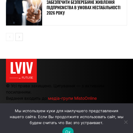
ЗАБЕЗПЕЧИТИ БЕЗПЕРЕБІЙНЕ ЖИВЛЕННЯ
ПІДПРИЄМСТВА В УМОВАХ НЕСТАБІЛЬНОСТІ
2026 РОКУ
LVIV
———→ FUTURE
© Усі права захищено. Цитування — з активним
посиланням.
Видання входить до
медіа-групи MistoOnline
Мы используем куки для наилучшего представления
нашего сайта. Если Вы продолжите использовать сайт, мы
АВТОРИ
РЕКЛАМА НА САЙТІ
будем считать что Вас это устраивает.
Ок