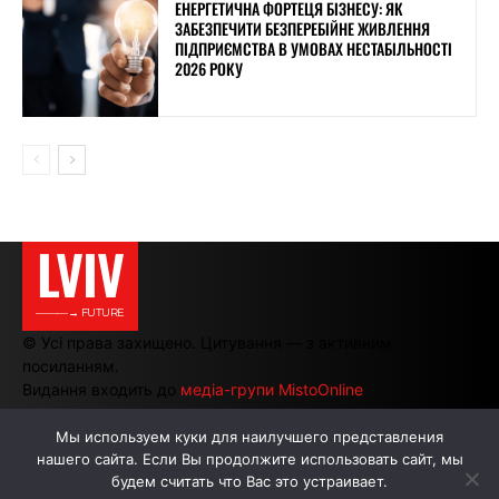
ЕНЕРГЕТИЧНА ФОРТЕЦЯ БІЗНЕСУ: ЯК
ЗАБЕЗПЕЧИТИ БЕЗПЕРЕБІЙНЕ ЖИВЛЕННЯ
ПІДПРИЄМСТВА В УМОВАХ НЕСТАБІЛЬНОСТІ
2026 РОКУ
LVIV
———→ FUTURE
© Усі права захищено. Цитування — з активним
посиланням.
Видання входить до
медіа-групи MistoOnline
Мы используем куки для наилучшего представления
нашего сайта. Если Вы продолжите использовать сайт, мы
АВТОРИ
РЕКЛАМА НА САЙТІ
будем считать что Вас это устраивает.