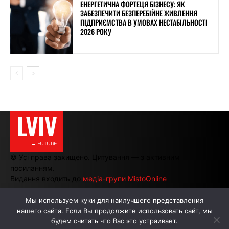
ЕНЕРГЕТИЧНА ФОРТЕЦЯ БІЗНЕСУ: ЯК
ЗАБЕЗПЕЧИТИ БЕЗПЕРЕБІЙНЕ ЖИВЛЕННЯ
ПІДПРИЄМСТВА В УМОВАХ НЕСТАБІЛЬНОСТІ
2026 РОКУ
LVIV
———→ FUTURE
© Усі права захищено. Цитування — з активним
посиланням.
Видання входить до
медіа-групи MistoOnline
Мы используем куки для наилучшего представления
нашего сайта. Если Вы продолжите использовать сайт, мы
АВТОРИ
РЕКЛАМА НА САЙТІ
будем считать что Вас это устраивает.