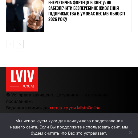
ЕНЕРГЕТИЧНА ФОРТЕЦЯ БІЗНЕСУ: ЯК
ЗАБЕЗПЕЧИТИ БЕЗПЕРЕБІЙНЕ ЖИВЛЕННЯ
ПІДПРИЄМСТВА В УМОВАХ НЕСТАБІЛЬНОСТІ
2026 РОКУ
LVIV
———→ FUTURE
© Усі права захищено. Цитування — з активним
посиланням.
Видання входить до
медіа-групи MistoOnline
Мы используем куки для наилучшего представления
нашего сайта. Если Вы продолжите использовать сайт, мы
АВТОРИ
РЕКЛАМА НА САЙТІ
будем считать что Вас это устраивает.