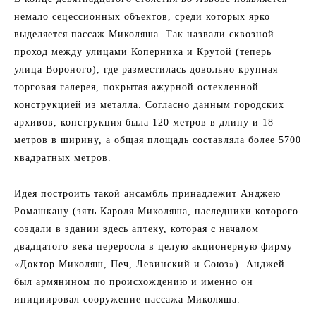
немало сецессионных объектов, среди которых ярко
выделяется пассаж Миколяша. Так назвали сквозной
проход между улицами Коперника и Крутой (теперь
улица Вороного), где разместилась довольно крупная
торговая галерея, покрытая ажурной остекленной
конструкцией из металла. Согласно данным городских
архивов, конструкция была 120 метров в длину и 18
метров в ширину, а общая площадь составляла более 5700
квадратных метров.
Идея построить такой ансамбль принадлежит Анджею
Ромашкану (зять Кароля Миколяша, наследники которого
создали в здании здесь аптеку, которая с началом
двадцатого века переросла в целую акционерную фирму
«Доктор Миколяш, Печ, Левинский и Союз»). Анджей
был армянином по происхождению и именно он
инициировал сооружение пассажа Миколяша.