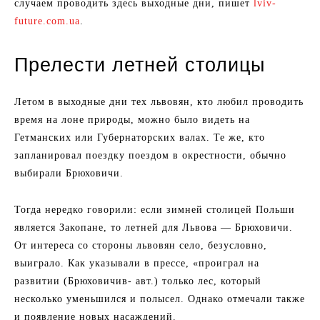
случаем проводить здесь выходные дни, пишет
lviv-
future.com.ua
.
Прелести летней столицы
Летом в выходные дни тех львовян, кто любил проводить
время на лоне природы, можно было видеть на
Гетманских или Губернаторских валах. Те же, кто
запланировал поездку поездом в окрестности, обычно
выбирали Брюховичи.
Тогда нередко говорили: если зимней столицей Польши
является Закопане, то летней для Львова — Брюховичи.
От интереса со стороны львовян село, безусловно,
выиграло. Как указывали в прессе, «проиграл на
развитии (Брюховичив- авт.) только лес, который
несколько уменьшился и полысел. Однако отмечали также
и появление новых насаждений.