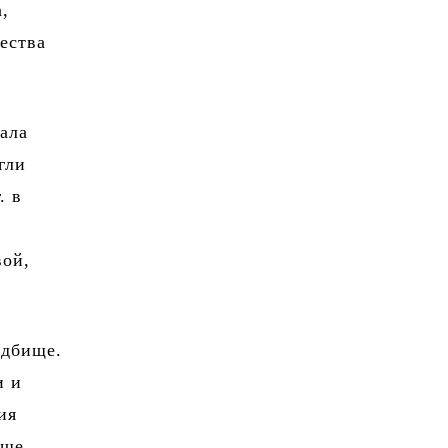
,
чества
ала
гли
. в
ю
вой,
адбище.
и и
ия
ище