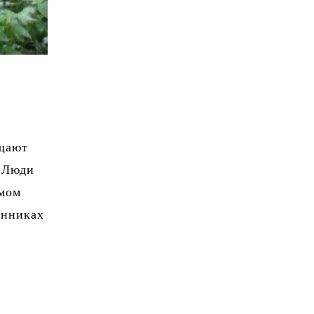
ащают
. Люди
амом
инниках