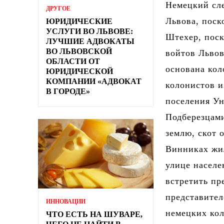
Немецкий сл
ДРУГОЕ
Львова, поск
ЮРИДИЧЕСКИЕ
УСЛУГИ ВО ЛЬВОВЕ:
Штехер, поск
ЛУЧШИЕ АДВОКАТЫ
ВО ЛЬВОВСКОЙ
войтов Львов
ОБЛАСТИ ОТ
основана кол
ЮРИДИЧЕСКОЙ
КОМПАНИИ «АДВОКАТ
колонистов и
В ГОРОДЕ»
поселения Ун
Подберезцами
землю, скот 
Винниках жил
улице населе
встретить пр
представител
ИННОВАЦИИ
немецких кол
ЧТО ЕСТЬ НА ШУВАРЕ,