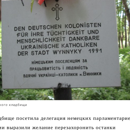
кого кладбища
адбище посетила делегация немецких парламентарие
ии выразили желание перезахоронить останки