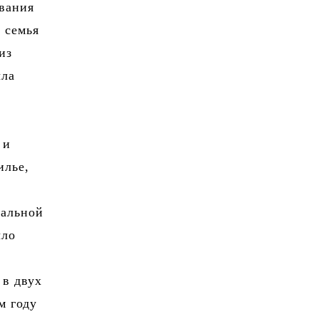
вания
 семья
из
ыла
 и
илье,
в
ральной
ыло
 в двух
м году