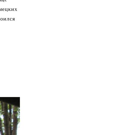
мецких
коился