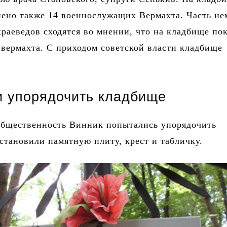
нено также 14 военнослужащих Вермахта. Часть не
краеведов сходятся во мнении, что на кладбище по
 вермахта. С приходом советской власти кладбище
 упорядочить кладбище
 общественность Винник попытались упорядочить
становили ​​памятную плиту, крест и табличку.