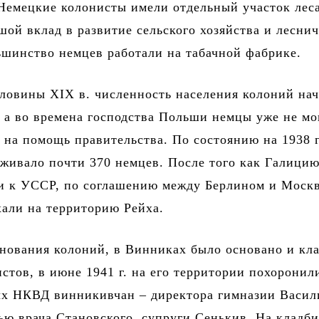
 Немецкие колонисты имели отдельный участок леса
шой вклад в развитие сельского хозяйства и лесни
шинство немцев работали на табачной фабрике.
ловины XIX в. численность населения колоний нач
 а во времена господства Польши немцы уже не мо
 на помощь правительства. По состоянию на 1938 г
живало почти 370 немцев. После того как Галици
и к УССР, по соглашению между Берлином и Моск
али на территорию Рейха.
нования колоний, в Винниках было основано и кл
стов, в июне 1941 г. на его территории похоронил
ых НКВД винникивчан – директора гимназии Васил
ью врача Становского, супруги Сенькив. На кладб