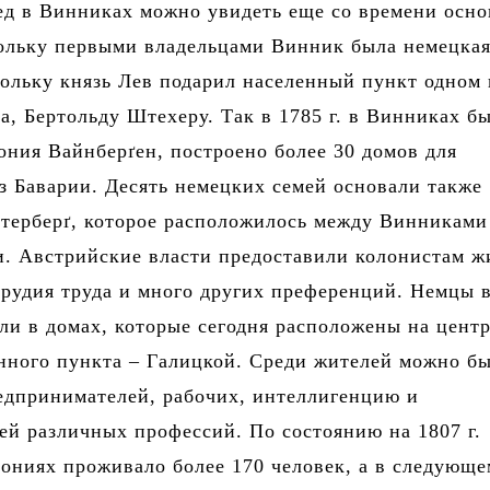
ед в Винниках можно увидеть еще со времени осно
ольку первыми владельцами Винник была немецкая
ольку князь Лев подарил населенный пункт одном 
а, Бертольду Штехеру. Так в 1785 г. в Винниках б
ония Вайнберґен, построено более 30 домов для
з Баварии. Десять немецких семей основали также
терберґ, которое расположилось между Винниками
. Австрийские власти предоставили колонистам ж
орудия труда и много других преференций. Немцы 
и в домах, которые сегодня расположены на цент
нного пункта – Галицкой. Среди жителей можно б
едпринимателей, рабочих, интеллигенцию и
ей различных профессий. По состоянию на 1807 г.
ониях проживало более 170 человек, а в следующе