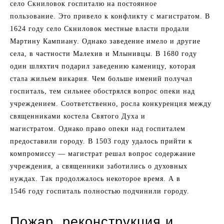
село Скниловок госпиталю на постоянное
пользование. Это привело к конфликту с магистратом. В
1624 году село Скниловок местные власти продали
Мартину Кампиану. Однако заведение имело и другие
села, в частности Малехив и Млынивцы. В 1680 году
один шляхтич подарил заведению каменицу, которая
стала жильем викария. Чем больше имений получал
госпиталь, тем сильнее обострялся вопрос опеки над
учреждением. Соответственно, росла конкуренция между
священниками костела Святого Духа и
магистратом. Однако право опеки над госпиталем
предоставили городу. В 1503 году удалось прийти к
компромиссу — магистрат решал вопрос содержание
учреждения, а священники заботились о духовных
нуждах. Так продолжалось некоторое время. А в
1546 году госпиталь полностью подчинили городу.
Пожар, реконструкция и