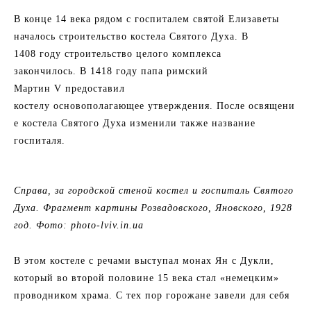
В конце 14 века рядом с госпиталем святой Елизаветы
началось строительство костела Святого Духа. В
1408 году строительство целого комплекса
закончилось. В 1418 году папа римский
Мартин V предоставил
костелу основополагающее утверждения. После освящени
е костела Святого Духа изменили также название
госпиталя.
Справа, за городской стеной костел и госпиталь Святого
Духа. Фрагмент картины Розвадовского, Яновского, 1928
год. Фото: photo-lviv.in.ua
В этом костеле с речами выступал монах Ян с Дукли,
который во второй половине 15 века стал «немецким»
проводником храма. С тех пор горожане завели для себя