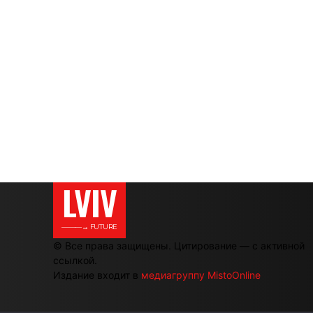
LVIV
———→ FUTURE
© Все права защищены. Цитирование — с активной
ссылкой.
Издание входит в
медиагруппу MistoOnline