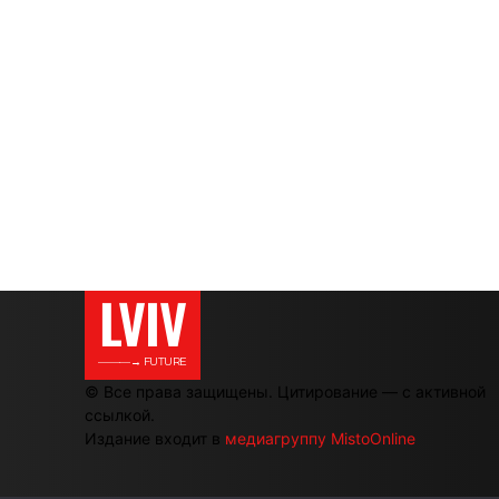
LVIV
———→ FUTURE
© Все права защищены. Цитирование — с активной
ссылкой.
Издание входит в
медиагруппу MistoOnline