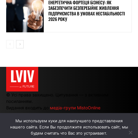
ЕНЕРГЕТИЧНА ФОРТЕЦЯ БІЗНЕСУ: ЯК
ЗАБЕЗПЕЧИТИ БЕЗПЕРЕБІЙНЕ ЖИВЛЕННЯ
ПІДПРИЄМСТВА В УМОВАХ НЕСТАБІЛЬНОСТІ
2026 РОКУ
LVIV
———→ FUTURE
© Усі права захищено. Цитування — з активним
посиланням.
Видання входить до
медіа-групи MistoOnline
Мы используем куки для наилучшего представления
нашего сайта. Если Вы продолжите использовать сайт, мы
АВТОРИ
РЕКЛАМА НА САЙТІ
будем считать что Вас это устраивает.