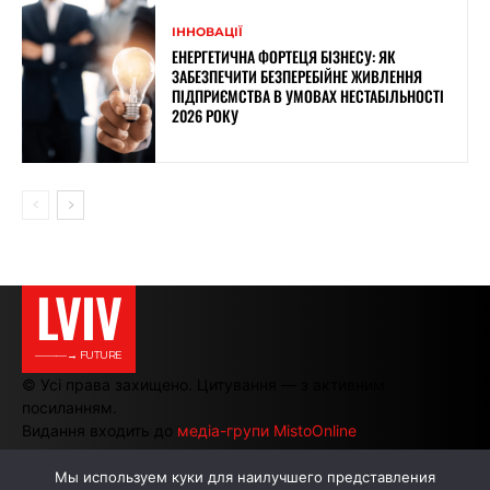
ІННОВАЦІЇ
ЕНЕРГЕТИЧНА ФОРТЕЦЯ БІЗНЕСУ: ЯК
ЗАБЕЗПЕЧИТИ БЕЗПЕРЕБІЙНЕ ЖИВЛЕННЯ
ПІДПРИЄМСТВА В УМОВАХ НЕСТАБІЛЬНОСТІ
2026 РОКУ
LVIV
———→ FUTURE
© Усі права захищено. Цитування — з активним
посиланням.
Видання входить до
медіа-групи MistoOnline
Мы используем куки для наилучшего представления