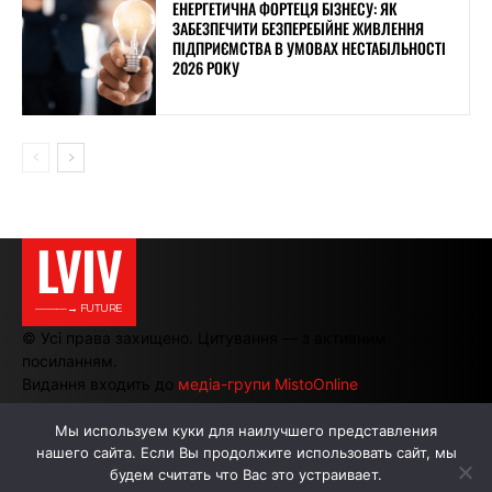
ЕНЕРГЕТИЧНА ФОРТЕЦЯ БІЗНЕСУ: ЯК
ЗАБЕЗПЕЧИТИ БЕЗПЕРЕБІЙНЕ ЖИВЛЕННЯ
ПІДПРИЄМСТВА В УМОВАХ НЕСТАБІЛЬНОСТІ
2026 РОКУ
LVIV
———→ FUTURE
© Усі права захищено. Цитування — з активним
посиланням.
Видання входить до
медіа-групи MistoOnline
Мы используем куки для наилучшего представления
нашего сайта. Если Вы продолжите использовать сайт, мы
АВТОРИ
РЕКЛАМА НА САЙТІ
будем считать что Вас это устраивает.