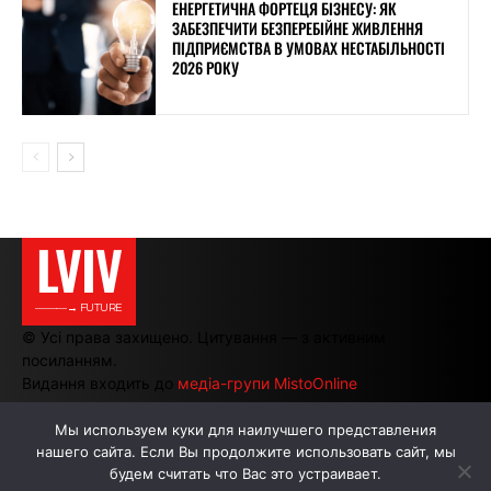
ЕНЕРГЕТИЧНА ФОРТЕЦЯ БІЗНЕСУ: ЯК
ЗАБЕЗПЕЧИТИ БЕЗПЕРЕБІЙНЕ ЖИВЛЕННЯ
ПІДПРИЄМСТВА В УМОВАХ НЕСТАБІЛЬНОСТІ
2026 РОКУ
LVIV
———→ FUTURE
© Усі права захищено. Цитування — з активним
посиланням.
Видання входить до
медіа-групи MistoOnline
Мы используем куки для наилучшего представления
нашего сайта. Если Вы продолжите использовать сайт, мы
АВТОРИ
РЕКЛАМА НА САЙТІ
будем считать что Вас это устраивает.