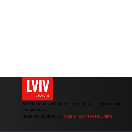
LVIV
———→ FUTURE
© Усі права захищено. Цитування — з активним
посиланням.
Видання входить до
медіа-групи MistoOnline