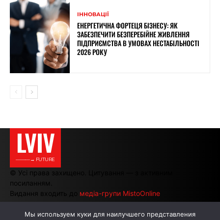
ІННОВАЦІЇ
ЕНЕРГЕТИЧНА ФОРТЕЦЯ БІЗНЕСУ: ЯК
ЗАБЕЗПЕЧИТИ БЕЗПЕРЕБІЙНЕ ЖИВЛЕННЯ
ПІДПРИЄМСТВА В УМОВАХ НЕСТАБІЛЬНОСТІ
2026 РОКУ
LVIV
———→ FUTURE
© Усі права захищено. Цитування — з активним
посиланням.
Видання входить до
медіа-групи MistoOnline
Мы используем куки для наилучшего представления