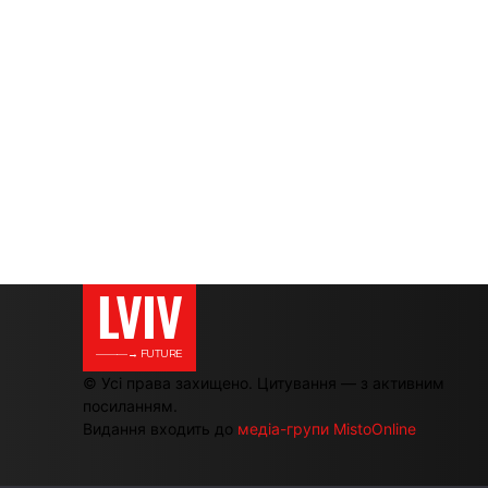
LVIV
———→ FUTURE
© Усі права захищено. Цитування — з активним
посиланням.
Видання входить до
медіа-групи MistoOnline