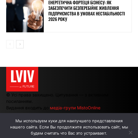
ЕНЕРГЕТИЧНА ФОРТЕЦЯ БІЗНЕСУ: ЯК
ЗАБЕЗПЕЧИТИ БЕЗПЕРЕБІЙНЕ ЖИВЛЕННЯ
ПІДПРИЄМСТВА В УМОВАХ НЕСТАБІЛЬНОСТІ
2026 РОКУ
LVIV
———→ FUTURE
© Усі права захищено. Цитування — з активним
посиланням.
Видання входить до
медіа-групи MistoOnline
Мы используем куки для наилучшего представления
нашего сайта. Если Вы продолжите использовать сайт, мы
АВТОРИ
РЕКЛАМА НА САЙТІ
будем считать что Вас это устраивает.