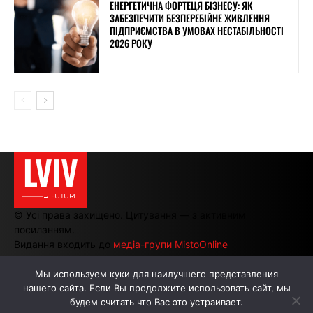
ЕНЕРГЕТИЧНА ФОРТЕЦЯ БІЗНЕСУ: ЯК
ЗАБЕЗПЕЧИТИ БЕЗПЕРЕБІЙНЕ ЖИВЛЕННЯ
ПІДПРИЄМСТВА В УМОВАХ НЕСТАБІЛЬНОСТІ
2026 РОКУ
LVIV
———→ FUTURE
© Усі права захищено. Цитування — з активним
посиланням.
Видання входить до
медіа-групи MistoOnline
Мы используем куки для наилучшего представления
нашего сайта. Если Вы продолжите использовать сайт, мы
АВТОРИ
РЕКЛАМА НА САЙТІ
будем считать что Вас это устраивает.