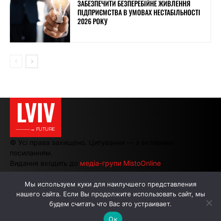
ЗАБЕЗПЕЧИТИ БЕЗПЕРЕБІЙНЕ ЖИВЛЕННЯ
ПІДПРИЄМСТВА В УМОВАХ НЕСТАБІЛЬНОСТІ
2026 РОКУ
LVIV
———→ FUTURE
© Усі права захищено. Цитування — з активним
посиланням.
Видання входить до
медіа-групи MistoOnline
Мы используем куки для наилучшего представления
нашего сайта. Если Вы продолжите использовать сайт, мы
АВТОРИ
РЕКЛАМА НА САЙТІ
будем считать что Вас это устраивает.
Ок