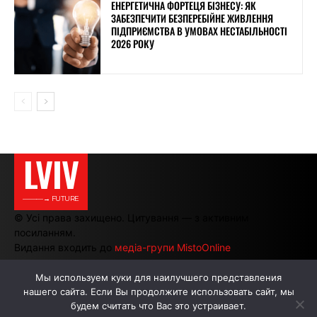
ЕНЕРГЕТИЧНА ФОРТЕЦЯ БІЗНЕСУ: ЯК
ЗАБЕЗПЕЧИТИ БЕЗПЕРЕБІЙНЕ ЖИВЛЕННЯ
ПІДПРИЄМСТВА В УМОВАХ НЕСТАБІЛЬНОСТІ
2026 РОКУ
LVIV
———→ FUTURE
© Усі права захищено. Цитування — з активним
посиланням.
Видання входить до
медіа-групи MistoOnline
Мы используем куки для наилучшего представления
нашего сайта. Если Вы продолжите использовать сайт, мы
АВТОРИ
РЕКЛАМА НА САЙТІ
будем считать что Вас это устраивает.