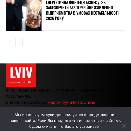
ЕНЕРГЕТИЧНА ФОРТЕЦЯ БІЗНЕСУ: ЯК
ЗАБЕЗПЕЧИТИ БЕЗПЕРЕБІЙНЕ ЖИВЛЕННЯ
ПІДПРИЄМСТВА В УМОВАХ НЕСТАБІЛЬНОСТІ
2026 РОКУ
LVIV
———→ FUTURE
© Усі права захищено. Цитування — з активним
посиланням.
Видання входить до
медіа-групи MistoOnline
Мы используем куки для наилучшего представления
нашего сайта. Если Вы продолжите использовать сайт, мы
АВТОРИ
РЕКЛАМА НА САЙТІ
будем считать что Вас это устраивает.