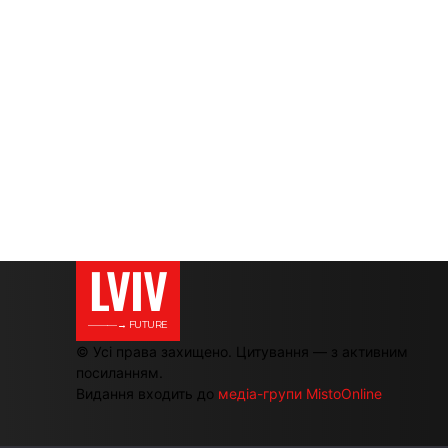
LVIV
———→ FUTURE
© Усі права захищено. Цитування — з активним
посиланням.
Видання входить до
медіа-групи MistoOnline