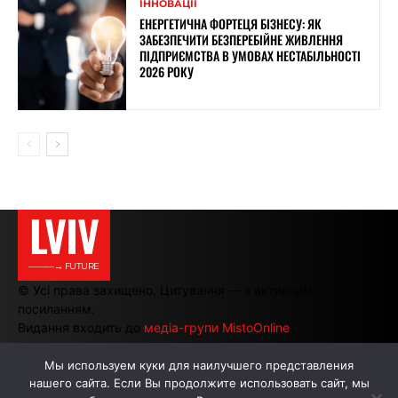
ІННОВАЦІЇ
ЕНЕРГЕТИЧНА ФОРТЕЦЯ БІЗНЕСУ: ЯК
ЗАБЕЗПЕЧИТИ БЕЗПЕРЕБІЙНЕ ЖИВЛЕННЯ
ПІДПРИЄМСТВА В УМОВАХ НЕСТАБІЛЬНОСТІ
2026 РОКУ
LVIV
———→ FUTURE
© Усі права захищено. Цитування — з активним
посиланням.
Видання входить до
медіа-групи MistoOnline
Мы используем куки для наилучшего представления
нашего сайта. Если Вы продолжите использовать сайт, мы
АВТОРИ
РЕКЛАМА НА САЙТІ