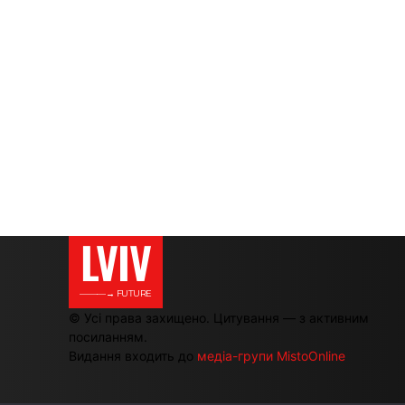
LVIV
———→ FUTURE
© Усі права захищено. Цитування — з активним
посиланням.
Видання входить до
медіа-групи MistoOnline