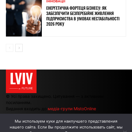
ІННОВАЦІЇ
ЕНЕРГЕТИЧНА ФОРТЕЦЯ БІЗНЕСУ: ЯК
ЗАБЕЗПЕЧИТИ БЕЗПЕРЕБІЙНЕ ЖИВЛЕННЯ
ПІДПРИЄМСТВА В УМОВАХ НЕСТАБІЛЬНОСТІ
2026 РОКУ
LVIV
———→ FUTURE
© Усі права захищено. Цитування — з активним
посиланням.
Видання входить до
медіа-групи MistoOnline
Мы используем куки для наилучшего представления
нашего сайта. Если Вы продолжите использовать сайт, мы
АВТОРИ
РЕКЛАМА НА САЙТІ