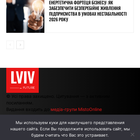
ЕНЕРГЕТИЧНА ФОРТЕЦЯ БІЗНЕСУ: ЯК
ЗАБЕЗПЕЧИТИ БЕЗПЕРЕБІЙНЕ ЖИВЛЕННЯ
ПІДПРИЄМСТВА В УМОВАХ НЕСТАБІЛЬНОСТІ
2026 РОКУ
LVIV
———→ FUTURE
© Усі права захищено. Цитування — з активним
посиланням.
Видання входить до
медіа-групи MistoOnline
Мы используем куки для наилучшего представления
нашего сайта. Если Вы продолжите использовать сайт, мы
АВТОРИ
РЕКЛАМА НА САЙТІ
будем считать что Вас это устраивает.