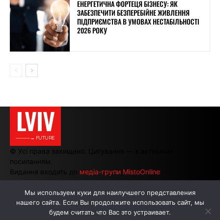
ЕНЕРГЕТИЧНА ФОРТЕЦЯ БІЗНЕСУ: ЯК
ЗАБЕЗПЕЧИТИ БЕЗПЕРЕБІЙНЕ ЖИВЛЕННЯ
ПІДПРИЄМСТВА В УМОВАХ НЕСТАБІЛЬНОСТІ
2026 РОКУ
LVIV
———→ FUTURE
© Усі права захищено. Цитування — з активним
посиланням.
Видання входить до
медіа-групи MistoOnline
Мы используем куки для наилучшего представления
нашего сайта. Если Вы продолжите использовать сайт, мы
АВТОРИ
РЕКЛАМА НА САЙТІ
будем считать что Вас это устраивает.