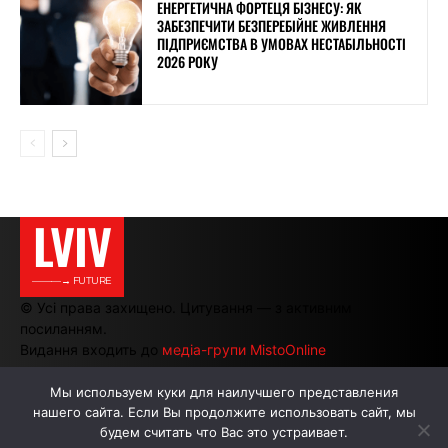
ЕНЕРГЕТИЧНА ФОРТЕЦЯ БІЗНЕСУ: ЯК
ЗАБЕЗПЕЧИТИ БЕЗПЕРЕБІЙНЕ ЖИВЛЕННЯ
ПІДПРИЄМСТВА В УМОВАХ НЕСТАБІЛЬНОСТІ
2026 РОКУ
LVIV
———→ FUTURE
© Усі права захищено. Цитування — з активним
посиланням.
Видання входить до
медіа-групи MistoOnline
Мы используем куки для наилучшего представления
нашего сайта. Если Вы продолжите использовать сайт, мы
АВТОРИ
РЕКЛАМА НА САЙТІ
будем считать что Вас это устраивает.