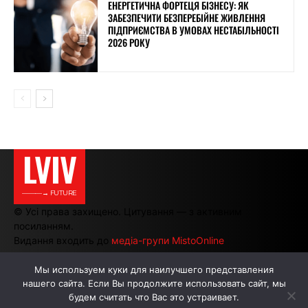
ЕНЕРГЕТИЧНА ФОРТЕЦЯ БІЗНЕСУ: ЯК
ЗАБЕЗПЕЧИТИ БЕЗПЕРЕБІЙНЕ ЖИВЛЕННЯ
ПІДПРИЄМСТВА В УМОВАХ НЕСТАБІЛЬНОСТІ
2026 РОКУ
LVIV
———→ FUTURE
© Усі права захищено. Цитування — з активним
посиланням.
Видання входить до
медіа-групи MistoOnline
Мы используем куки для наилучшего представления
нашего сайта. Если Вы продолжите использовать сайт, мы
АВТОРИ
РЕКЛАМА НА САЙТІ
будем считать что Вас это устраивает.