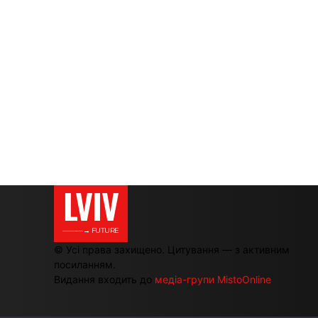
LVIV
———→ FUTURE
© Усі права захищено. Цитування — з активним
посиланням.
Видання входить до
медіа-групи MistoOnline