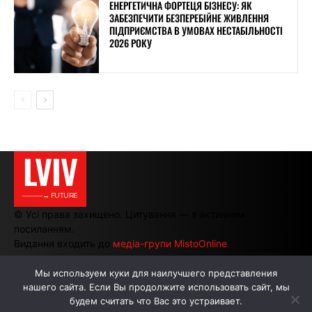
ЕНЕРГЕТИЧНА ФОРТЕЦЯ БІЗНЕСУ: ЯК
ЗАБЕЗПЕЧИТИ БЕЗПЕРЕБІЙНЕ ЖИВЛЕННЯ
ПІДПРИЄМСТВА В УМОВАХ НЕСТАБІЛЬНОСТІ
2026 РОКУ
LVIV
———→ FUTURE
© Усі права захищено. Цитування — з активним
посиланням.
Видання входить до
медіа-групи MistoOnline
Мы используем куки для наилучшего представления
нашего сайта. Если Вы продолжите использовать сайт, мы
АВТОРИ
РЕКЛАМА НА САЙТІ
будем считать что Вас это устраивает.