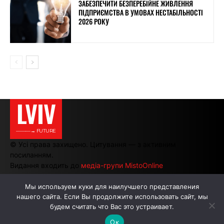
ЗАБЕЗПЕЧИТИ БЕЗПЕРЕБІЙНЕ ЖИВЛЕННЯ
ПІДПРИЄМСТВА В УМОВАХ НЕСТАБІЛЬНОСТІ
2026 РОКУ
LVIV
———→ FUTURE
© Усі права захищено. Цитування — з активним
посиланням.
Видання входить до
медіа-групи MistoOnline
Мы используем куки для наилучшего представления
нашего сайта. Если Вы продолжите использовать сайт, мы
АВТОРИ
РЕКЛАМА НА САЙТІ
будем считать что Вас это устраивает.
Ок