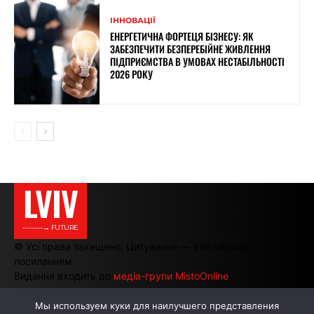
ІННОВАЦІЇ
ЕНЕРГЕТИЧНА ФОРТЕЦЯ БІЗНЕСУ: ЯК
ЗАБЕЗПЕЧИТИ БЕЗПЕРЕБІЙНЕ ЖИВЛЕННЯ
ПІДПРИЄМСТВА В УМОВАХ НЕСТАБІЛЬНОСТІ
2026 РОКУ
LVIV
———→ FUTURE
© Усі права захищено. Цитування — з активним
посиланням.
Видання входить до
медіа-групи MistoOnline
Мы используем куки для наилучшего представления