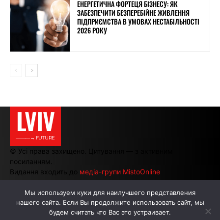
ЕНЕРГЕТИЧНА ФОРТЕЦЯ БІЗНЕСУ: ЯК
ЗАБЕЗПЕЧИТИ БЕЗПЕРЕБІЙНЕ ЖИВЛЕННЯ
ПІДПРИЄМСТВА В УМОВАХ НЕСТАБІЛЬНОСТІ
2026 РОКУ
LVIV
———→ FUTURE
© Усі права захищено. Цитування — з активним
посиланням.
Видання входить до
медіа-групи MistoOnline
Мы используем куки для наилучшего представления
нашего сайта. Если Вы продолжите использовать сайт, мы
АВТОРИ
РЕКЛАМА НА САЙТІ
будем считать что Вас это устраивает.