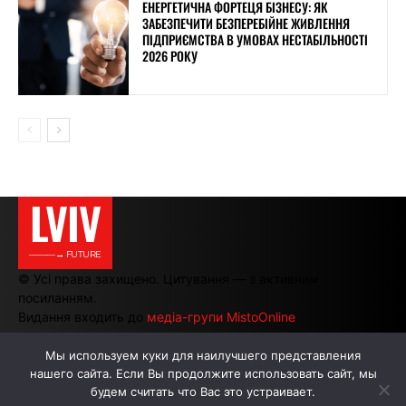
ЕНЕРГЕТИЧНА ФОРТЕЦЯ БІЗНЕСУ: ЯК
ЗАБЕЗПЕЧИТИ БЕЗПЕРЕБІЙНЕ ЖИВЛЕННЯ
ПІДПРИЄМСТВА В УМОВАХ НЕСТАБІЛЬНОСТІ
2026 РОКУ
LVIV
———→ FUTURE
© Усі права захищено. Цитування — з активним
посиланням.
Видання входить до
медіа-групи MistoOnline
Мы используем куки для наилучшего представления
нашего сайта. Если Вы продолжите использовать сайт, мы
АВТОРИ
РЕКЛАМА НА САЙТІ
будем считать что Вас это устраивает.